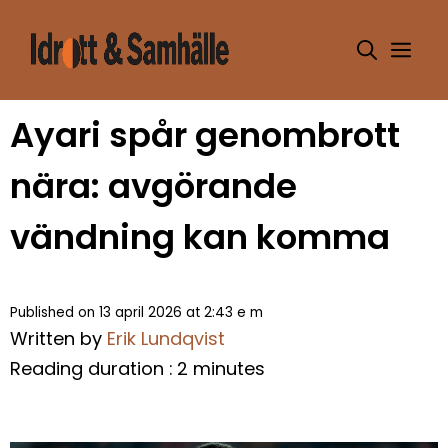
Hoppa
till
Me
innehåll
Ayari spår genombrott
nära: avgörande
vändning kan komma
Published on 13 april 2026 at 2:43 e m
Written by
Erik Lundqvist
Reading duration : 2 minutes