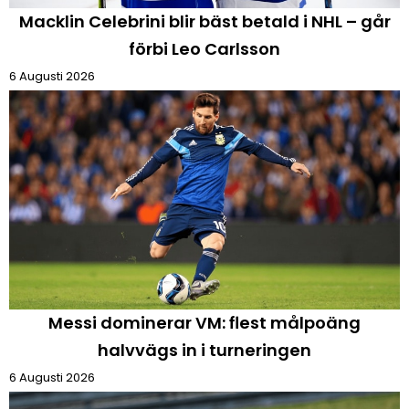
Macklin Celebrini blir bäst betald i NHL – går
förbi Leo Carlsson
6 Augusti 2026
Messi dominerar VM: flest målpoäng
halvvägs in i turneringen
6 Augusti 2026