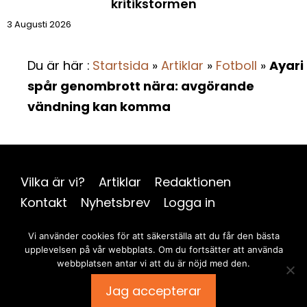
kritikstormen
3 Augusti 2026
Du är här :
Startsida
»
Artiklar
»
Fotboll
»
Ayari
spår genombrott nära: avgörande
vändning kan komma
Vilka är vi?
Artiklar
Redaktionen
Kontakt
Nyhetsbrev
Logga in
Integritetspolicy
Webbplatskarta
Vi använder cookies för att säkerställa att du får den bästa
upplevelsen på vår webbplats. Om du fortsätter att använda
webbplatsen antar vi att du är nöjd med den.
@ 2026 | Alla rättigheter förbehållna |
Idrott & Samhälle
Publish a comment
Jag accepterar