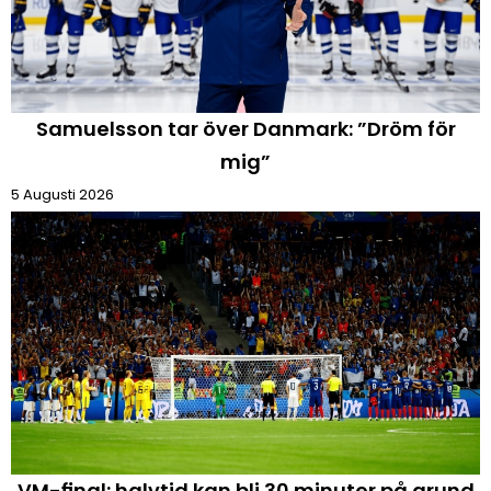
Samuelsson tar över Danmark: ”Dröm för
mig”
5 Augusti 2026
VM-final: halvtid kan bli 30 minuter på grund