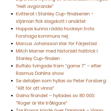
”Helt avgörande”
Kvitterat i Stanley Cup-finalserien –
stjärnan fick slagskott i ansiktet
Hoppas kunna rädda hockeyn trots
Forshaga kommuns nej
Marcus Johansson klar för Färjestad
Mitch Marner med historiskt hattrick i
Stanley Cup-finalen
Buffalo tvingade fram ”game 7” – efter
Rasmus Dahlins show
Se detaljen som hyllas av Peter Forsberg:
”Allt för att vinna”
Galna firandet – hyllades av 80 000:
”Roger är lite tråkigare”
Tre Kronor körde över Danmark – Viggo