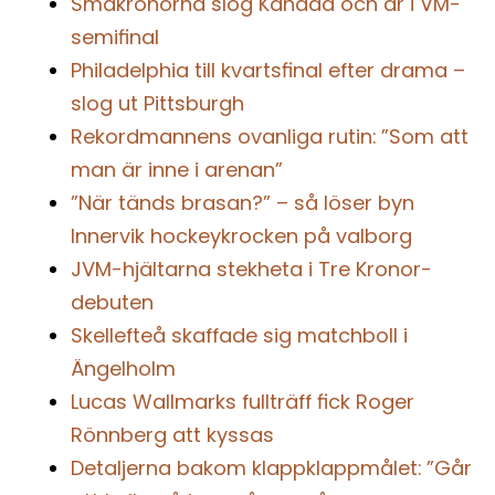
Småkronorna slog Kanada och är i VM-
semifinal
Philadelphia till kvartsfinal efter drama –
slog ut Pittsburgh
Rekordmannens ovanliga rutin: ”Som att
man är inne i arenan”
”När tänds brasan?” – så löser byn
Innervik hockeykrocken på valborg
JVM-hjältarna stekheta i Tre Kronor-
debuten
Skellefteå skaffade sig matchboll i
Ängelholm
Lucas Wallmarks fullträff fick Roger
Rönnberg att kyssas
Detaljerna bakom klappklappmålet: ”Går