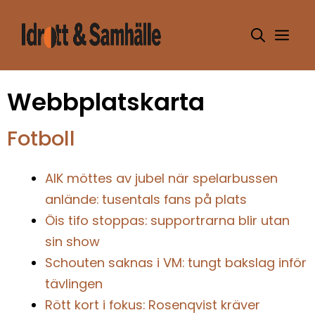
Hoppa
till
Me
innehåll
Webbplatskarta
Fotboll
AIK möttes av jubel när spelarbussen
anlände: tusentals fans på plats
Öis tifo stoppas: supportrarna blir utan
sin show
Schouten saknas i VM: tungt bakslag inför
tävlingen
Rött kort i fokus: Rosenqvist kräver