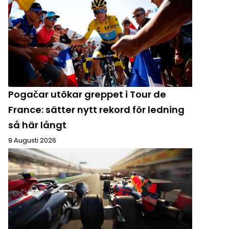
Pogačar utökar greppet i Tour de
France: sätter nytt rekord för ledning
så här långt
9 Augusti 2026