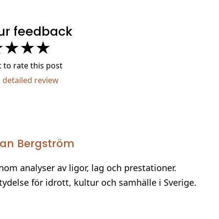
ur feedback
★
★
★
★
t to rate this post
a detailed review
an Bergström
om analyser av ligor, lag och prestationer.
ydelse för idrott, kultur och samhälle i Sverige.