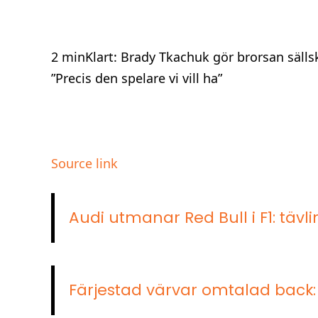
2 minKlart: Brady Tkachuk gör brorsan sällsk
”Precis den spelare vi vill ha”
Source link
Audi utmanar Red Bull i F1: täv
Färjestad värvar omtalad back: ”