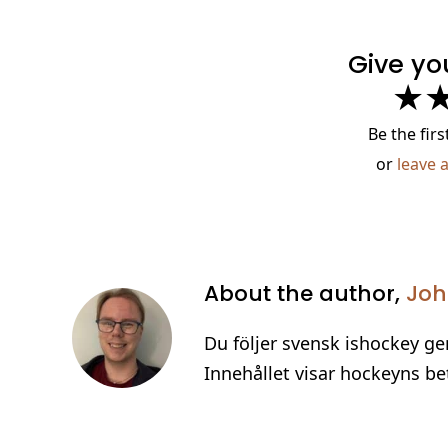
Give yo
★
Be the firs
or
leave 
About the author,
Joh
Du följer svensk ishockey gen
Innehållet visar hockeyns bet