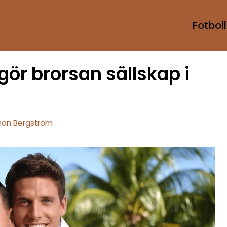
Fotboll
gör brorsan sällskap i
han Bergström