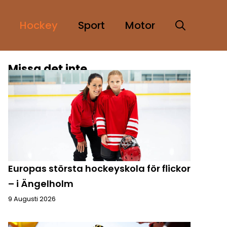
Hockey
Sport
Motor
Missa det inte
Europas största hockeyskola för flickor
– i Ängelholm
9 Augusti 2026