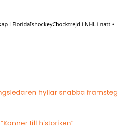
ap i FloridaIshockeyChocktrejd i NHL i natt •
lingsledaren hyllar snabba framsteg
Känner till historiken”